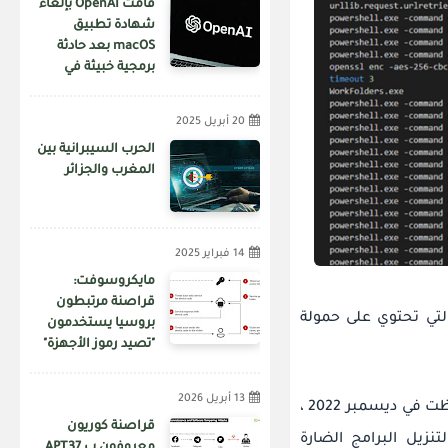
قامت OpenAI بإلغاء
شهادة تطبيق
macOS بعد حادثة
برمجية خبيثة في
سلسلة توريد Axios
20 أبريل 2025
الحرب السيبرانية بين
المغرب والجزائر
14 فبراير 2025
مايكروسوفت:
قراصنة مرتبطون
M هذه ، تقوم بتنفيذ نصوص Python النصية التي تحتوي على حمولة
بروسيا يستخدمون
"تصيد رموز الأجهزة"
لاختراق الحسابات
13 أبريل 2026
السابقة التي لوحظت في ديسمبر 2022 ،
قراصنة كوريون
ا تم استخدام حزم مثبّت MSI لتشغيل البرامج النصية PowerShell لتنزيل البرامج الضارة