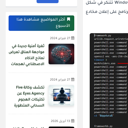
يتم تحقيق ذلك من خلال إعداد مواقع ويب شبيهة تستضيف ملفات مثبت Windows تتنكر في شكل
امج على إعلان مخادع
أكثر المواضيع مشاهدة هذا
الأسبوع
27 فبراير 2024
ثغرة أمنية جديدة في
مواجهة العناق تعرض
نماذج الذكاء
الاصطناعي لهجمات
سلسلة التوريد
27 فبراير 2024
تكشف وكالة Five
Eyes Agency عن
تكتيكات الهجوم
السحابي المتطورة
الخاصة بـ APT29
13 أبريل 2026