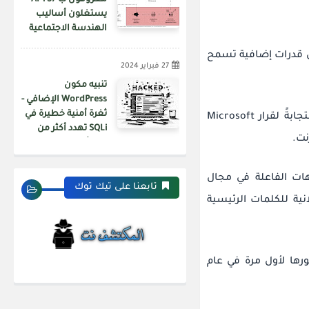
معروفون ب APT37
يستغلون أساليب
الهندسة الاجتماعية
عبر منصة فيسبوك
خرى التي تم تحليلها بواسطة eSentire أيضًا عن قدرات إضافية تسمح
لنشر برمجيات خبيثة
27 فبراير 2024
تنبيه مكون
WordPress الإضافي -
ثغرة أمنية خطيرة في
استجابةً لقرار Microsoft
SQLi تهدد أكثر من
200 ألف موقع ويب
هات الفاعلة في مجال
تابعنا على تيك توك
ية
للكلمات الرئيسية
ينات منذ ظهورها لأول مرة في عام