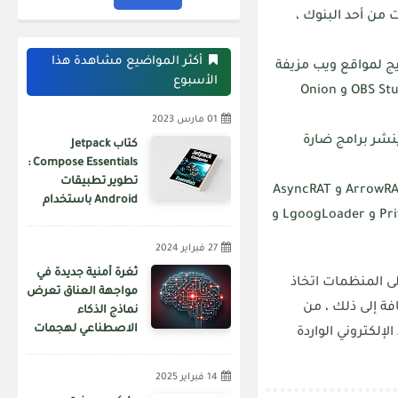
 من أحد البنوك ،
أكثر المواضيع مشاهدة هذا
ساء ممثلو التهديد استخدام إعلانات Google للترويج لمواقع ويب مزيفة
الأسبوع
تتنكر في شكل أدوات مساعدة برامج عادية مثل Galaxy Swapper و OBS Studio و Onion
01 مارس 2023
اقع المزيفة إلى تنزيل حاقن dotRunpeX الذي ينشر برامج ضارة
كتاب Jetpack
Compose Essentials :
تطوير تطبيقات
من بين البرامج الضارة التي تقدمها dotRunpeX تشمل AgentTesla و ArrowRAT و AsyncRAT
Android باستخدام
و AveMaria و BitRAT و Formbook و Lokibot و NetWire و PrivateLoader و LgoogLoader و
Jetpack Compose و
Android Studio و
27 فبراير 2024
Kotlin
ثغرة أمنية جديدة في
 ، يجب على المنظمات اتخاذ
مواجهة العناق تعرض
فة إلى ذلك ، من
نماذج الذكاء
الاصطناعي لهجمات
إلكتروني الواردة
سلسلة التوريد
14 فبراير 2025