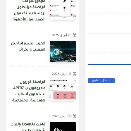
مايكروسوفت:
قراصنة مرتبطون
بروسيا يستخدمون
"تصيد رموز الأجهزة"
لاختراق الحسابات
20 أبريل 2025
الحرب السيبرانية بين
المغرب والجزائر
13 أبريل 2026
إرسال تعليق
قراصنة كوريون
معروفون ب APT37
يستغلون أساليب
الهندسة الاجتماعية
عبر منصة فيسبوك
لنشر برمجيات خبيثة
13 أبريل 2026
قامت OpenAI بإلغاء