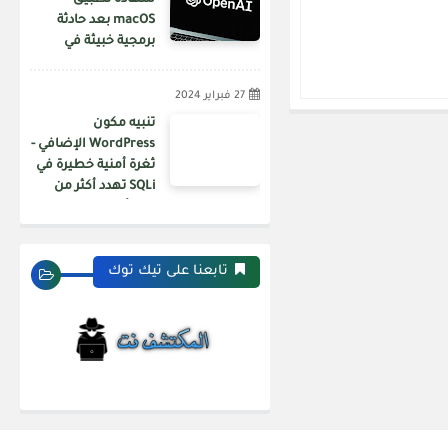
شهادة تطبيق
macOS بعد حادثة
برمجية خبيثة في
سلسلة توريد Axios
27 فبراير 2024
تنبيه مكون
WordPress الإضافي -
ثغرة أمنية خطيرة في
SQLi تهدد أكثر من
200 ألف موقع ويب
تابعنا على تيك توك