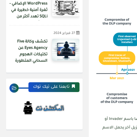
WordPress الإضافي -
ثغرة أمنية خطيرة في
SQLi تهدد أكثر من
200 ألف موقع ويب
27 فبراير 2024
تكشف وكالة Five
Eyes Agency عن
تكتيكات الهجوم
السحابي المتطورة
الخاصة بـ APT29
تابعنا على تيك توك
(المعروف أيضًا باسم Invader أو
الإضافة إلى برنامج تنزيل آخر يحمل الاسم