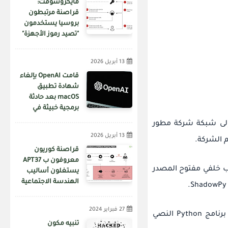
مايكروسوفت:
قراصنة مرتبطون
بروسيا يستخدمون
"تصيد رموز الأجهزة"
لاختراق الحسابات
13 أبريل 2026
قامت OpenAI بإلغاء
شهادة تطبيق
macOS بعد حادثة
برمجية خبيثة في
سلسلة توريد Axios
إلى شبكة شركة مطور
13 أبريل 2026
 الشركة.
قراصنة كوريون
معروفون ب APT37
ه من تطبيق شرعي يسمى Q-Dir لإسقاط باب خلفي مفتوح المصدر
يستغلون أساليب
الهندسة الاجتماعية
عبر منصة فيسبوك
لنشر برمجيات خبيثة
27 فبراير 2024
ShadowPy ، كما يشير الاسم ، هو برنامج تنزيل Python مسؤول عن تنفيذ برنامج Python النصي
تنبيه مكون