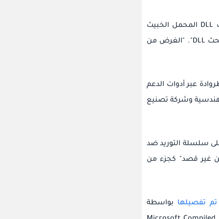
وقال مونيوز: "للحفاظ على الوصول المستمر ، قام المهاجمون بنشر ملفات DLL المحمل الخبيث
DL".
"الغرض من
ات Q-Dir المكوّنة من حصان طروادة عبر أدوات الدعم
 ، وهي شركة هندسية وشركة تصنيع
على سلسلة التوريد ضد
عن غير قصد" كجزء من
تم تفصيلها
بواسطة
 ملفات Microsoft Compiled HTML Help (.CHM)