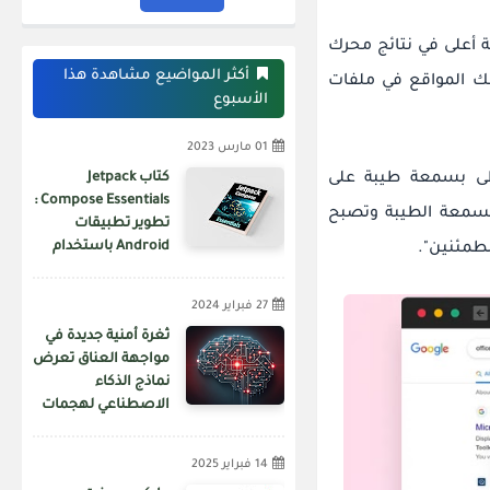
 أعلى في نتائج محرك
أكثر المواضيع مشاهدة هذا
ت npm فارغة مع روابط لتلك المواقع في ملفات
الأسبوع
01 مارس 2023
كتاب Jetpack
حظى بسمعة طيبة على
Compose Essentials :
لسمعة الطيبة وتصبح
تطوير تطبيقات
Android باستخدام
طمئنين".
Jetpack Compose و
Android Studio و
27 فبراير 2024
Kotlin
ثغرة أمنية جديدة في
مواجهة العناق تعرض
نماذج الذكاء
الاصطناعي لهجمات
سلسلة التوريد
14 فبراير 2025