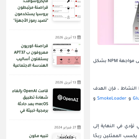
مايكروسوفت:
قراصنة مرتبطون
بروسيا يستخدمون
"تصيد رموز الأجهزة"
لاختراق الحسابات
13 أبريل 2026
قراصنة كوريون
معروفون ب APT37
يستغلون أساليب
نظرًا لأن العملية برمتها تلقائية ، أدى الحمل الناتج عن نشر العديد من الحزم إلى مواجهة NPM بشكل
الهندسة الاجتماعية
عبر منصة فيسبوك
لنشر برمجيات خبيثة
13 أبريل 2026
 هذا النشاط ، فإن الهدف
قامت OpenAI بإلغاء
شهادة تطبيق
Gl
و
SmokeLoader
و
macOS بعد حادثة
برمجية خبيثة في
سلسلة توريد Axios
تؤدي في النهاية إلى
27 فبراير 2024
يكسب الممثلين ربحًا
تنبيه مكون