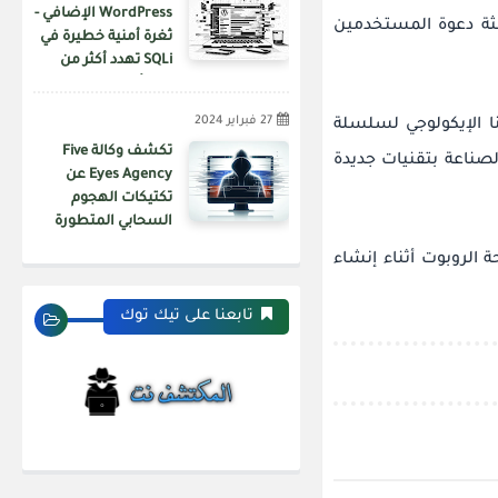
WordPress الإضافي -
الثة دعوة المستخدمين
ثغرة أمنية خطيرة في
SQLi تهدد أكثر من
200 ألف موقع ويب
27 فبراير 2024
ا الإيكولوجي لسلسلة
تكشف وكالة Five
لصناعة بتقنيات جديدة
Eyes Agency عن
تكتيكات الهجوم
السحابي المتطورة
الخاصة بـ APT29
Checma لدمج تقنيات مكافحة الروبوت أثناء إنشاء
تابعنا على تيك توك