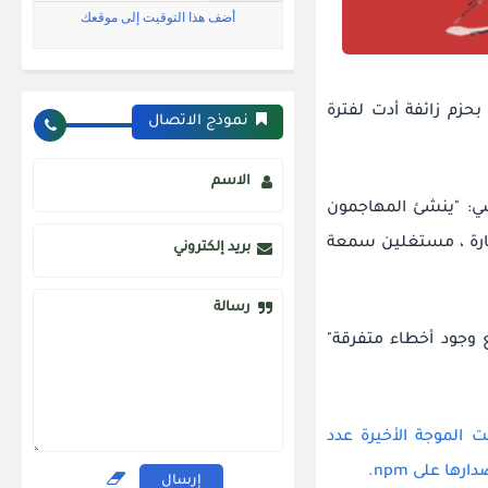
ام ممثلو التهديد بإغراق مستودع الحزمة مفتوح المصدر npm لـ Node.js بحزم زائفة أدت لفترة
نموذج الاتصال
الاسم
"ينشئ المهاجمون
ضارة ، مستغلين سمعة
بريد إلكتروني
رسالة
) الذي جعل NPM غير مستقر مع وجود أخطاء متفرقة"
ت الموجة الأخيرة عدد