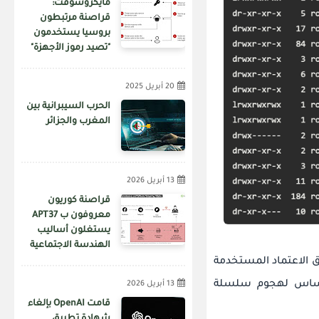
مايكروسوفت:
قراصنة مرتبطون
بروسيا يستخدمون
"تصيد رموز الأجهزة"
لاختراق الحسابات
20 أبريل 2025
الحرب السيبرانية بين
المغرب والجزائر
13 أبريل 2026
قراصنة كوريون
معروفون ب APT37
يستغلون أساليب
الهندسة الاجتماعية
عبر منصة فيسبوك
"لم يتم تحديد نطاق أوراق الاعتماد المستخدمة
لنشر برمجيات خبيثة
أساس لهجوم سلسلة
13 أبريل 2026
قامت OpenAI بإلغاء