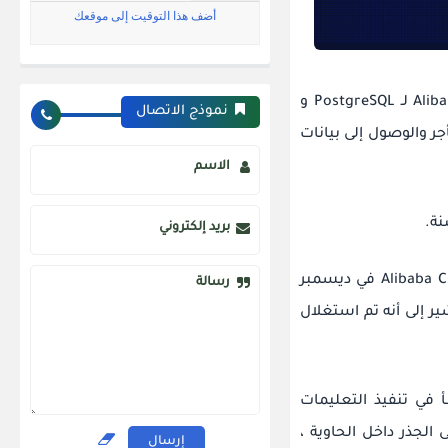
تم الكشف عن سلسلة من عيوب خطيرة في ApsaraDB RDS من Alibaba Cloud لـ PostgreSQL و
نموذج الاتصال
 المستأجر والوصول إلى بيانات
الاسم
نة.
بريد إلكتروني
تم الإبلاغ عن المشكلات ، التي يطلق عليها اسم BrokenSesame ، إلى Alibaba Cloud في ديسمبر
رسالة
 12 أبريل 2023. لا يوجد دليل يشير إلى أنه تم استغلال
رات الأمنية - عيب تصعيد الامتياز في AnalyticDB وخطأ في تنفيذ التعليمات
متيازات إلى الجذر داخل الحاوية ،