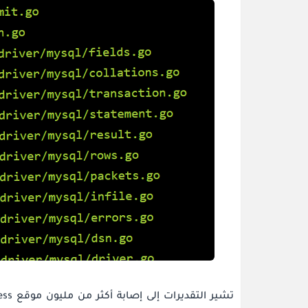
تشير التقديرات إلى إصابة أكثر من مليون موقع WordPress من خلال حملة مستمرة لنشر برامج ضارة تسمى