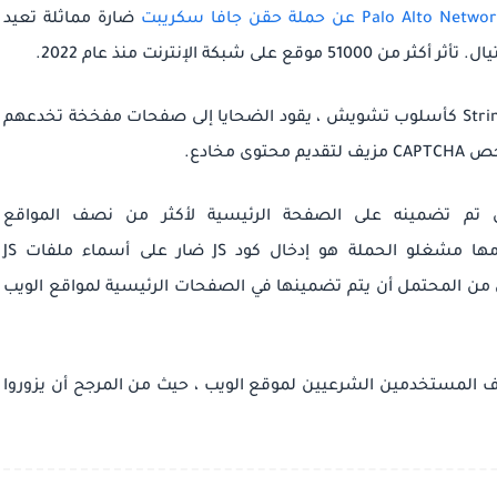
ضارة مماثلة
تعيد
تيال.
تأثر أكثر من 51000 موقع على شبكة الإنترنت منذ عام 2022.
هذا النشاط ، الذي يستخدم أيضًا String.fromCharCode كأسلوب تشويش ، يقود الضحايا إلى صفحات مفخخة تخدعهم
مخادع.
 JS الخبيث المحقون تم تضمينه على الصفحة الرئيسية لأكثر من نصف المواقع
"أحد الأساليب الشائعة التي استخدمها مشغلو الحملة هو إدخال كود JS ضار على أسماء ملفات JS
كثيرًا (على سبيل المثال ، jQuery) والتي من المحتمل أن يتم تضمينها في الصفحات الرئيسية لمواقع الويب
 المستخدمين الشرعيين لموقع الويب ، حيث من المرجح أن يزوروا