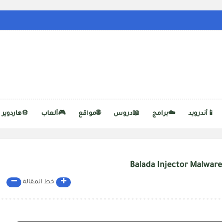
📱أندرويد
☁️برامج
📖دروس
🌐مواقع
🎮ألعاب
⚙️هاردوير
خط المقالة