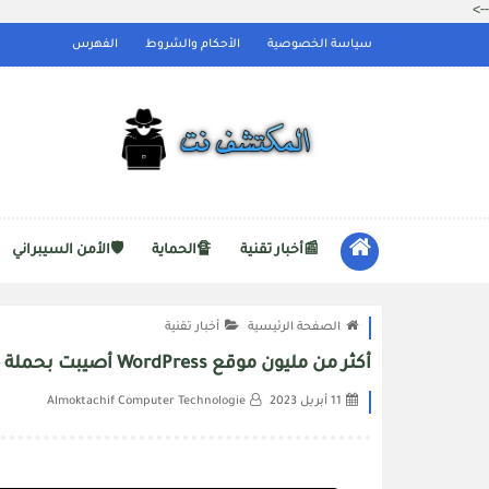
-->
سياسة الخصوصية
الأحكام والشروط
الفهرس
📰أخبار تقنية
🔏الحماية
🛡️الأمن السيبراني
الصفحة الرئيسية
أخبار تقنية
أكثر من مليون موقع WordPress أصيبت بحملة Balada Injector Malware
11 أبريل 2023
Almoktachif Computer Technologie