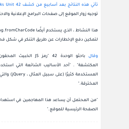
تأتي هذه النتائج بعد أسابيع من كشف Palo Alto Networks Unit 42 عن حملة حقن جافا سكريبت
توجيه زوار الموقع إلى صفحات البرامج الإعلانية والاح
لتمكين دفع الإخطارات عن طريق التنكر في شكل فحص CAPTCHA مزيف لتقديم محتوى 
وقال
باحثو الوحدة 42 "رمز
المكتشفة"
.
المستخدمة 
المخترقة."
"من المحتمل أن يساعد هذا المهاجمين في استهداف
الصفحة الرئيسية للموقع."