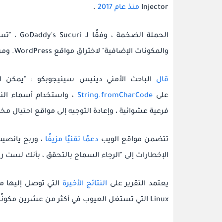
Injector
منذ عام 2017
.
الحملة ال
والمكونات الإضافية" لاختراق مواقع WordPress.
ومن
قال
الباحث الأمني ​​دينيس سينيجوبكو : "يمكن
على
String.fromCharCode
، واستخدام أسماء الن
فرعية عشوائية ، وإعادة التوجيه إلى مواقع احتيال مخ
تتضمن مواقع الويب
دعمًا تقنيًا مزيفًا
، وربح يانصي
الإخطارات إلى "الرجاء السماح بالتحقق ، بأنك لست رو
يعتمد التقرير على
النتائج الأخيرة
Linux التي تستغل العيوب في أكثر من عشرين مكونًا إضافيًا وموضوعًا لاختراق مواقع WordPress الضعيفة.