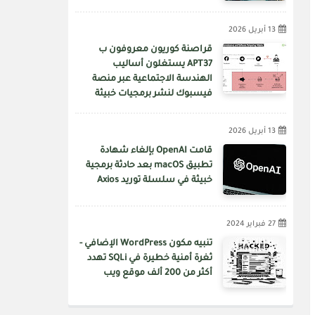
13 أبريل 2026
قراصنة كوريون معروفون ب
APT37 يستغلون أساليب
الهندسة الاجتماعية عبر منصة
فيسبوك لنشر برمجيات خبيثة
13 أبريل 2026
قامت OpenAI بإلغاء شهادة
تطبيق macOS بعد حادثة برمجية
خبيثة في سلسلة توريد Axios
27 فبراير 2024
تنبيه مكون WordPress الإضافي -
ثغرة أمنية خطيرة في SQLi تهدد
أكثر من 200 ألف موقع ويب