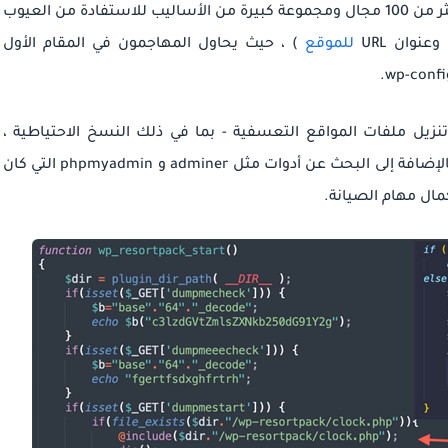
في السنوات المؤقتة ، اعتمد Balada Injector على أكثر من 100 مجال ومجموعة كبيرة من الأساليب للاستفادة من العيوب
للموقع
) ، حيث يحاول المهاجمون في المقام الأول
تنزيل ملفات المواقع التعسفية - بما في ذلك النسخ الاحتياطية ،
وتفريغ قواعد البيانات ، وملفات السجل والأخطاء - بالإضافة إلى البحث عن أدوات مثل adminer و phpmyadmin التي كان
مال مهام الصيانة.